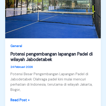
General
Potensi pengembangan lapangan Padel di
wilayah Jabodetabek
24 Februari 2026
Potensi Besar Pengembangan Lapangan Padel di
Jabodetabek Olahraga padel kini mulai mencuri
perhatian di Indonesia, terutama di wilayah Jakarta,
Bogor,
Potensi
Read Post »
pengembangan