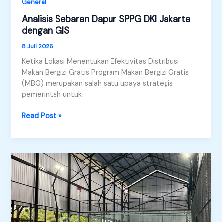
General
Analisis Sebaran Dapur SPPG DKI Jakarta
dengan GIS
8 Juli 2026
Ketika Lokasi Menentukan Efektivitas Distribusi
Makan Bergizi Gratis Program Makan Bergizi Gratis
(MBG) merupakan salah satu upaya strategis
pemerintah untuk
Analisis
Read Post »
Sebaran
Dapur
SPPG
DKI
Jakarta
dengan
GIS