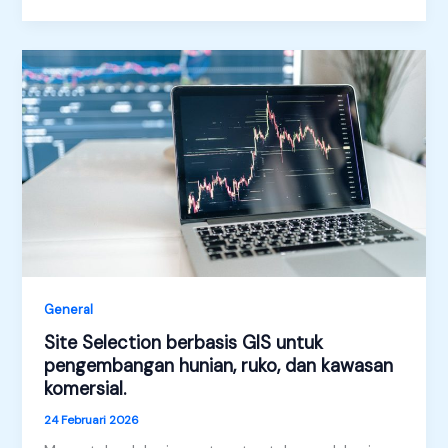
lapangan
Padel
di
wilayah
Jabodetabek
General
Site Selection berbasis GIS untuk
pengembangan hunian, ruko, dan kawasan
komersial.
24 Februari 2026