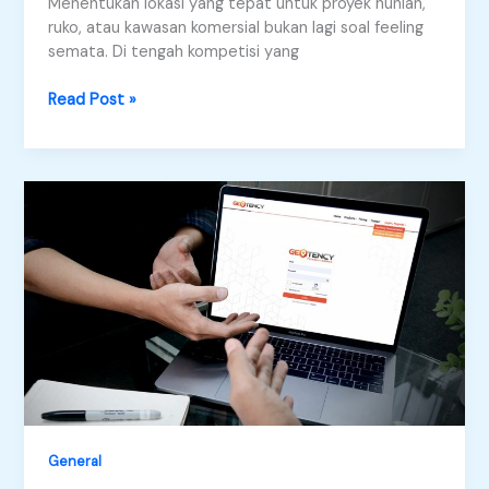
Menentukan lokasi yang tepat untuk proyek hunian,
ruko, atau kawasan komersial bukan lagi soal feeling
semata. Di tengah kompetisi yang
Site
Read Post »
Selection
berbasis
GIS
untuk
pengembangan
hunian,
ruko,
dan
kawasan
komersial.
General