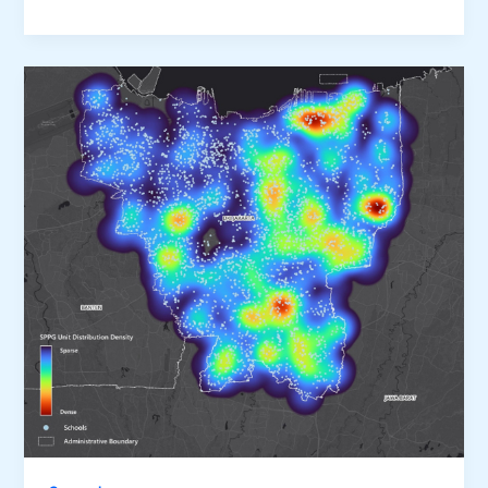
Location
Intelligence
Mengubah
Cara
Bisnis
Bekerja