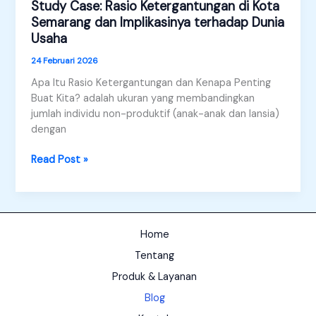
Study Case: Rasio Ketergantungan di Kota
Semarang dan Implikasinya terhadap Dunia
Usaha
24 Februari 2026
Apa Itu Rasio Ketergantungan dan Kenapa Penting
Buat Kita? adalah ukuran yang membandingkan
jumlah individu non-produktif (anak-anak dan lansia)
dengan
Study
Read Post »
Case:
Rasio
Ketergantungan
di
Home
Kota
Semarang
Tentang
dan
Produk & Layanan
Implikasinya
Blog
terhadap
Dunia