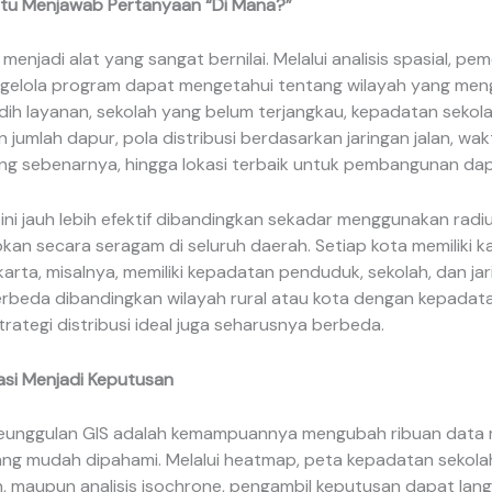
tu Menjawab Pertanyaan “Di Mana?”
S menjadi alat yang sangat bernilai. Melalui analisis spasial, pe
elola program dapat mengetahui tentang wilayah yang men
dih layanan, sekolah yang belum terjangkau, kepadatan sekol
 jumlah dapur, pola distribusi berdasarkan jaringan jalan, w
ang sebenarnya, hingga lokasi terbaik untuk pembangunan dap
ni jauh lebih efektif dibandingkan sekadar menggunakan radi
kan secara seragam di seluruh daerah. Setiap kota memiliki ka
arta, misalnya, memiliki kepadatan penduduk, sekolah, dan jar
erbeda dibandingkan wilayah rural atau kota dengan kepadat
strategi distribusi ideal juga seharusnya berbeda.
sasi Menjadi Keputusan
keunggulan GIS adalah kemampuannya mengubah ribuan data 
yang mudah dipahami. Melalui heatmap, peta kepadatan sekola
an, maupun analisis isochrone, pengambil keputusan dapat lan