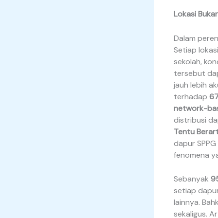
Lokasi Bukan
Dalam perenc
Setiap lokas
sekolah, kond
tersebut da
jauh lebih a
terhadap
67
network-ba
distribusi 
Tentu Berar
dapur SPPG y
fenomena ya
Sebanyak
9
setiap dapur
lainnya. Ba
sekaligus. A