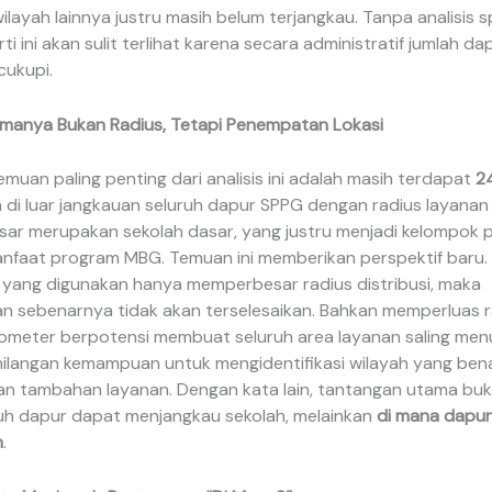
layah lainnya justru masih belum terjangkau. Tanpa analisis sp
rti ini akan sulit terlihat karena secara administratif jumlah d
cukupi.
manya Bukan Radius, Tetapi Penempatan Lokasi
emuan paling penting dari analisis ini adalah masih terdapat
2
di luar jangkauan seluruh dapur SPPG dengan radius layanan 
sar merupakan sekolah dasar, yang justru menjadi kelompok p
nfaat program MBG. Temuan ini memberikan perspektif baru. 
yang digunakan hanya memperbesar radius distribusi, maka
n sebenarnya tidak akan terselesaikan. Bahkan memperluas r
ilometer berpotensi membuat seluruh area layanan saling me
hilangan kemampuan untuk mengidentifikasi wilayah yang ben
 tambahan layanan. Dengan kata lain, tantangan utama bu
uh dapur dapat menjangkau sekolah, melainkan
di mana dapur
n
.