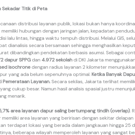
 Sekadar Titik di Peta
anaan distribusi layanan publik, lokasi bukan hanya koordina
i memiliki hubungan dengan jaringan jalan, kepadatan pendudu
isi lalu lintas, hingga waktu tempuh distribusi. Melalui GIS, se
pat dianalisis secara bersamaan sehingga menghasilkan kepu
kurat dibandingkan pendekatan berbasis asumsi. Sebagai conto
2 dapur SPPG
dan
4.972 sekolah
di DKI Jakarta menggunaka
sed isochrone
dengan radius layanan 2 kilometer menunjukk
dapur yang ada belum sepenuhnya optimal.
Ketika Banyak Dapu
ti Pemerataan Layanan.
Secara sekilas, Jakarta terlihat memilik
ang cukup besar. Namun hasil analisis spasial justru menunj
ng menarik.
5,7% area layanan dapur saling bertumpang tindih (overlap)
. 
 memiliki area layanan yang beririsan dengan sekitar delapan
hkan terdapat lokasi yang berada dalam jangkauan hingga 25 
rtinya, beberapa wilayah memperoleh layanan yang sangat ber