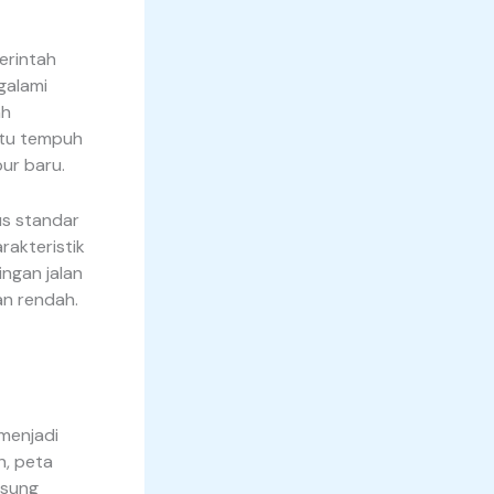
merintah
galami
ah
aktu tempuh
ur baru.
us standar
rakteristik
ingan jalan
an rendah.
menjadi
h, peta
gsung