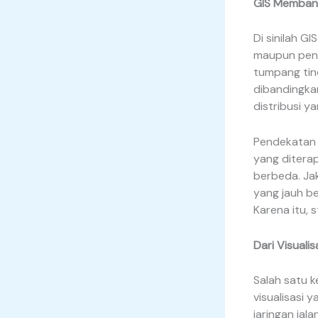
GIS Memban
Di sinilah GI
maupun peng
tumpang tin
dibandingkan
distribusi y
Pendekatan i
yang diterap
berbeda. Jak
yang jauh b
Karena itu, 
Dari Visuali
Salah satu 
visualisasi 
jaringan jal