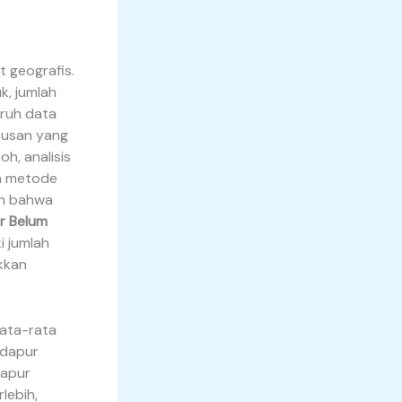
t geografis.
k, jumlah
luruh data
tusan yang
h, analisis
n metode
an bahwa
r Belum
i jumlah
ukkan
Rata-rata
 dapur
dapur
lebih,