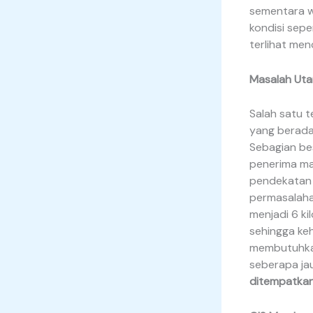
sementara wi
kondisi sepe
terlihat men
Masalah Uta
Salah satu t
yang berada 
Sebagian be
penerima ma
pendekatan 
permasalaha
menjadi 6 k
sehingga ke
membutuhkan
seberapa ja
ditempatka