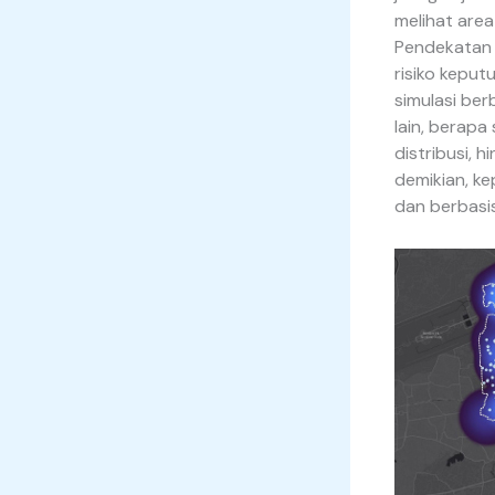
melihat are
Pendekatan 
risiko keput
simulasi ber
lain, berap
distribusi, 
demikian, ke
dan berbasi