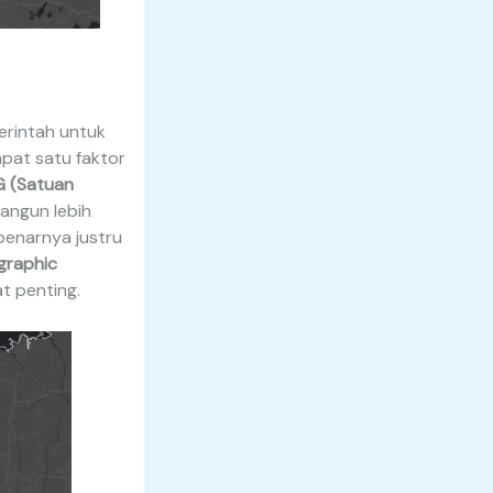
erintah untuk
apat satu faktor
G (Satuan
angun lebih
benarnya justru
graphic
t penting.