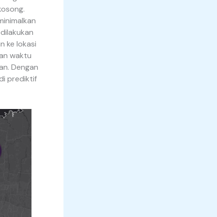
kosong.
minimalkan
 dilakukan
n ke lokasi
han waktu
kan. Dengan
i prediktif