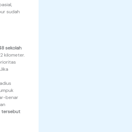
asial,
apur sudah
48 sekolah
2 kilometer.
rioritas
Jika
adius
numpuk
ar-benar
kan
 tersebut