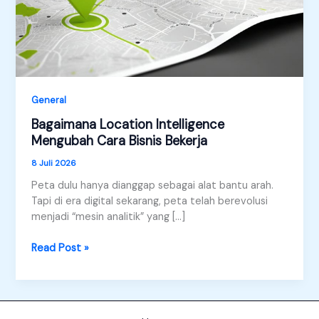
General
Bagaimana Location Intelligence
Mengubah Cara Bisnis Bekerja
8 Juli 2026
Peta dulu hanya dianggap sebagai alat bantu arah.
Tapi di era digital sekarang, peta telah berevolusi
menjadi “mesin analitik” yang […]
Bagaimana
Read Post »
Location
Intelligence
Mengubah
Cara