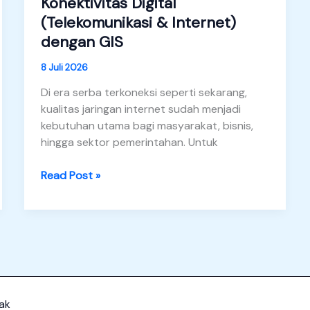
Konektivitas Digital
(Telekomunikasi & Internet)
dengan GIS
8 Juli 2026
Di era serba terkoneksi seperti sekarang,
kualitas jaringan internet sudah menjadi
kebutuhan utama bagi masyarakat, bisnis,
hingga sektor pemerintahan. Untuk
Konektivitas
Read Post »
Digital
(Telekomunikasi
&
Internet)
dengan
GIS
ak