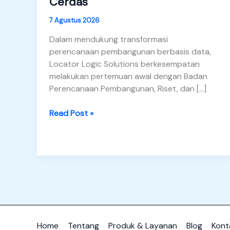
Cerdas
7 Agustus 2026
Dalam mendukung transformasi
perencanaan pembangunan berbasis data,
Locator Logic Solutions berkesempatan
melakukan pertemuan awal dengan Badan
Perencanaan Pembangunan, Riset, dan […]
Membangun
Read Post »
Kolaborasi
Menuju
Perencanaan
Kota
yang
Lebih
Cerdas
Home
Tentang
Produk & Layanan
Blog
Kont